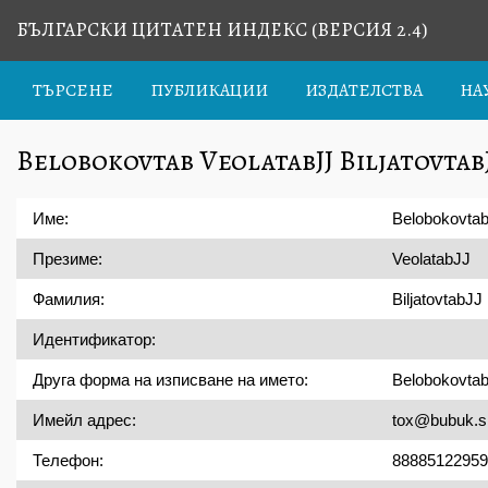
БЪЛГАРСКИ ЦИТАТЕН ИНДЕКС (ВЕРСИЯ 2.4)
ТЪРСЕНЕ
ПУБЛИКАЦИИ
ИЗДАТЕЛСТВА
НА
Belobokovtab VeolatabJJ Biljatovtab
Име:
Belobokovta
Презиме:
VeolatabJJ
Фамилия:
BiljatovtabJJ
Идентификатор:
Друга форма на изписване на името:
Belobokovta
Имейл адрес:
tox@bubuk.si
Телефон:
88885122959